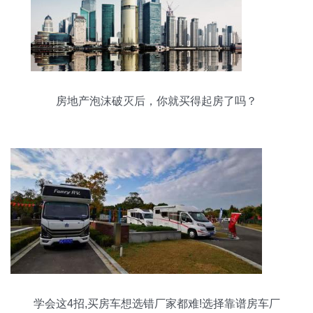
房地产泡沫破灭后，你就买得起房了吗？
学会这4招,买房车想选错厂家都难!选择靠谱房车厂