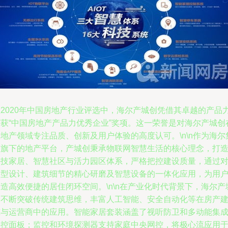
在2020年中国房地产行业评选中，海尔产城创凭借其卓越的产品
荣获“中国房地产产品力优秀企业”奖项。这一荣誉是对海尔产城创
地产领域专注品质、创新及用户体验的高度认可。\n\n作为海尔
团旗下的地产平台，产城创秉承物联网智慧生活的核心理念，打
科技家居、智慧社区与活力园区体系，严格把控建设质量，通过
户型设计、建筑细节的精心研磨及智慧设备的一体化应用，为用
造高效便捷的居住闭环空间。\n\n在产业化时代背景下，海尔产
创不断突破传统建筑思维，丰富人工智能、安全自动化等在房产
筑与运营商中的应用。智能家居套装涵盖了视听防卫和多动能集
操控面板；监控和环境探测器支持家庭中央网控，将极心流应用