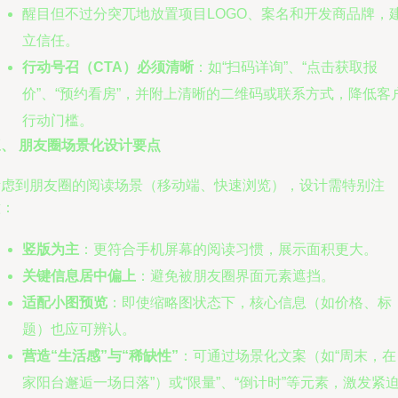
醒目但不过分突兀地放置项目LOGO、案名和开发商品牌，
立信任。
行动号召（CTA）必须清晰
：如“扫码详询”、“点击获取报
价”、“预约看房”，并附上清晰的二维码或联系方式，降低客
行动门槛。
三、 朋友圈场景化设计要点
考虑到朋友圈的阅读场景（移动端、快速浏览），设计需特别注
意：
竖版为主
：更符合手机屏幕的阅读习惯，展示面积更大。
关键信息居中偏上
：避免被朋友圈界面元素遮挡。
适配小图预览
：即使缩略图状态下，核心信息（如价格、标
题）也应可辨认。
营造“生活感”与“稀缺性”
：可通过场景化文案（如“周末，在
家阳台邂逅一场日落”）或“限量”、“倒计时”等元素，激发紧