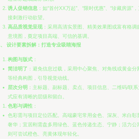
诱人促销信息
：如“首付XX万起”、“限时优惠”、“珍藏房源”，
接刺激行动欲望。
高品质视觉呈现
：采用高清实景图、精美效果图或富有格调
意境图，奠定项目高端、可信的基调。
二、 设计要素拆解：打造专业吸睛海报
构图与版式
：
简洁明了
：避免信息过载，采用中心聚焦、对角线或黄金分
等经典构图，引导视觉动线。
层次分明
：主标题、副标题、卖点、项目信息、二维码/联系
式应有清晰的层级和留白。
色彩与调性
：
色彩需与项目定位匹配。高端豪宅常用金色、深灰、米白彰
奢华；宜居刚需盘多用绿色、蓝色传递生态、宁静；活力公
则可尝试橙色、亮黄体现年轻化。