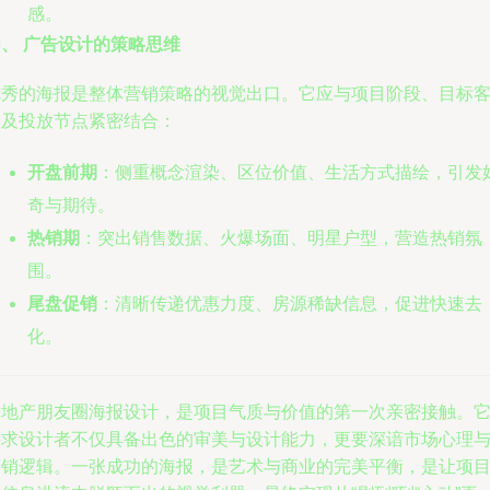
感。
、 广告设计的策略思维
优秀的海报是整体营销策略的视觉出口。它应与项目阶段、目标
群及投放节点紧密结合：
开盘前期
：侧重概念渲染、区位价值、生活方式描绘，引发
奇与期待。
热销期
：突出销售数据、火爆场面、明星户型，营造热销氛
围。
尾盘促销
：清晰传递优惠力度、房源稀缺信息，促进快速去
化。
房地产朋友圈海报设计，是项目气质与价值的第一次亲密接触。
要求设计者不仅具备出色的审美与设计能力，更要深谙市场心理
营销逻辑。一张成功的海报，是艺术与商业的完美平衡，是让项